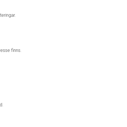
eringar.
resse finns.
d.