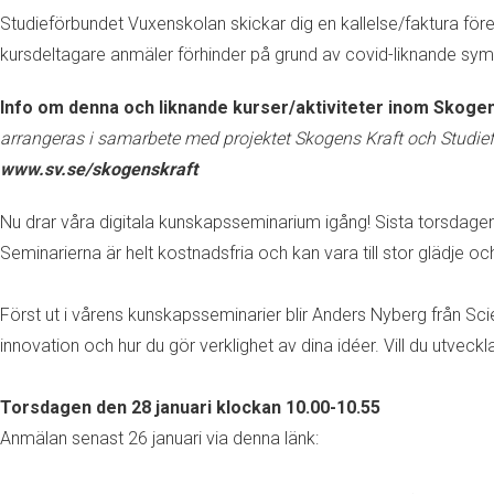
Studieförbundet Vuxenskolan skickar dig en kallelse/faktura för
kursdeltagare anmäler förhinder på grund av covid-liknande symp
Info om denna och liknande kurser/aktiviteter inom Skogen
arrangeras i samarbete med projektet Skogens Kraft och Studiefö
www.sv.se/skogenskraft
Nu drar våra digitala kunskapsseminarium igång! Sista torsda
Seminarierna är helt kostnadsfria och kan vara till stor glädje oc
Först ut i vårens kunskapsseminarier blir Anders Nyberg från S
innovation och hur du gör verklighet av dina idéer. Vill du utveck
Torsdagen den 28 januari klockan 10.00-10.55
Anmälan senast 26 januari via denna länk: