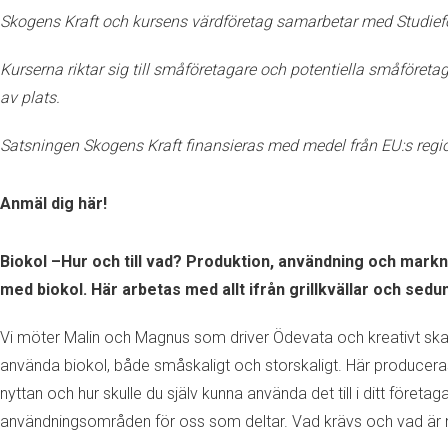
Skogens Kraft och kursens värdföretag samarbetar med Studief
Kurserna riktar sig till småföretagare och potentiella småföre
av plats.
Satsningen Skogens Kraft finansieras med medel från EU:s regi
Anmäl dig här!
Biokol –Hur och till vad? Produktion, användning och mar
med biokol. Här arbetas med allt ifrån grillkvällar och sed
Vi möter Malin och Magnus som driver Ödevata och kreativt skapar
använda biokol, både småskaligt och storskaligt. Här produceras bl
nyttan och hur skulle du själv kunna använda det till i ditt före
användningsområden för oss som deltar. Vad krävs och vad är ny