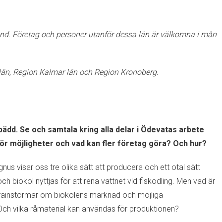
and. Företag och personer utanför dessa län är välkomna i mån
län, Region Kalmar län och Region Kronoberg.
bädd.
Se och samtala kring alla delar i Ödevatas arbete
 för möjligheter och vad kan fler företag göra? Och hur?
s visar oss tre olika sätt att producera och ett otal sätt
ch biokol nyttjas för att rena vattnet vid fiskodling. Men vad är
ch brainstormar om biokolens marknad och möjliga
Och vilka råmaterial kan användas för produktionen?