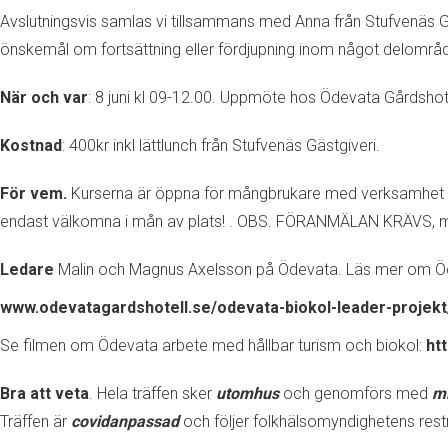
Avslutningsvis samlas vi tillsammans med Anna från Stufvenäs Gäs
önskemål om fortsättning eller fördjupning inom något delområ
När och var
: 8 juni kl 09-12.00. Uppmöte hos Ödevata Gårdsho
Kostnad
: 400kr inkl lättlunch från Stufvenäs Gästgiveri.
För vem.
Kurserna är öppna för mångbrukare med verksamhet ino
endast välkomna i mån av plats! . OBS. FÖRANMÄLAN KRÄVS, m
Ledare
Malin och Magnus Axelsson på Ödevata. Läs mer om Öd
www.odevatagardshotell.se/odevata-biokol-leader-projekt
Se filmen om Ödevata arbete med hållbar turism och biokol:
ht
Bra att veta
. Hela träffen sker
utomhus
och genomförs med
mi
Träffen är
covidanpassad
och följer folkhälsomyndighetens res