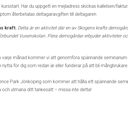
e kursstart. Har du uppgett en mejladress skickas kallelsen/fak
tom återbetalas deltagaravgiften till deltagaren.
s kraft.
Detta är en aktivitet där en av Skogens krafts demogår
rbundet Vuxenskolan. Flera demogårdar erbjuder aktiviteter och 
gen varje månad kommer vi att genomföra spännande seminarium
h nytta för dig som redan är eller funderar på att bli mångbrukare
cience Park Jönköping som kommer att hålla ett spännande semin
la och utmana ditt tankesätt – missa inte detta!