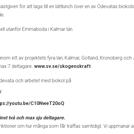
tgiveri för att laga till en lättlunch över en av Ödevatas biokol
de.
tell utanför Emmaboda i Kalmar län.
m ett av projektets fyra län; Kalmar, Gotland, Kronoberg och 
ax 7 deltagare.
www.sv.se/skogenskraft
evata och arbetet med biokol på
/
tps://youtu.be/C10NweT20oQ
nst två och max sju deltagare.
triktioner om hur många som får träffas samtidigt. Vi uppmanar