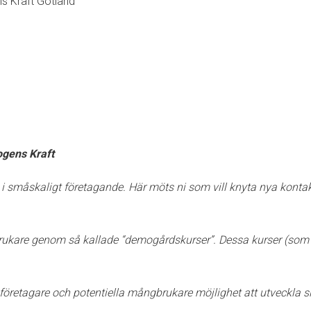
s Kraft Gotland
ogens Kraft
l i småskaligt företagande. Här möts ni som vill knyta nya konta
brukare genom så kallade “demogårdskurser”. Dessa kurser (som
öretagare och potentiella mångbrukare möjlighet att utveckla sig