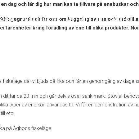
 dag och lär dig hur man kan ta tillvara på enebuskar och 
kbingegrund och lär oss om huggning av ene och vad olika ty
ARNA
ENGAGERA DIG
AKTIVITETER
AKTUELLT
rfarenheter kring förädling av ene till olika produkter. N
bods fiskeläge där vi bjuds på fika och får en genomgång av dag
en dit tar ca 20 min och går delvis över sank mark. Stövlar behöv
lika typer av ene kan användas till. Vi får en demonstration av 
ill etc.
lbaka på Agbods fiskeläge.