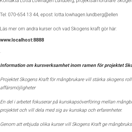
Kontakta Lotta Löwhagen Lundberg, projektsamordnare Skogen
Tel: 070-654 13 44, epost: lotta.lowhagen.lundberg@ellen
Läs mer om andra kurser och vad Skogens kraft gör här:
www.localhost:8888
.
Information om kursverksamhet inom ramen för projektet Sk
Projektet Skogens Kraft för mångbrukare vill stärka skogens rol
affärsmöjligheter
En del i arbetet fokuserar på kunskapsöverföring mellan mång
projektet och vill dela med sig av kunskap och erfarenheter.
Genom att erbjuda olika kurser vill Skogens Kraft ge mångbruksf