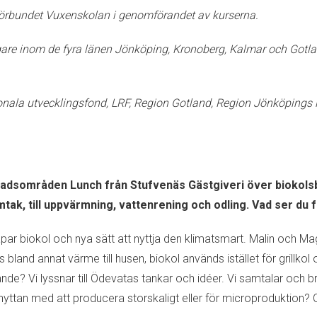
örbundet Vuxenskolan i genomförandet av kurserna.
tagare inom de fyra länen Jönköping, Kronoberg, Kalmar och Gotl
onala utvecklingsfond, LRF, Region Gotland, Region Jönköpings 
knadsområden Lunch från Stufvenäs Gästgiveri över biokols
umtak, till uppvärmning, vattenrening och odling. Vad ser du
 biokol och nya sätt att nyttja den klimatsmart. Malin och Magnu
and annat värme till husen, biokol används istället för grillkol o
tagande? Vi lyssnar till Ödevatas tankar och idéer. Vi samtalar o
ttan med att producera storskaligt eller för microproduktion? 