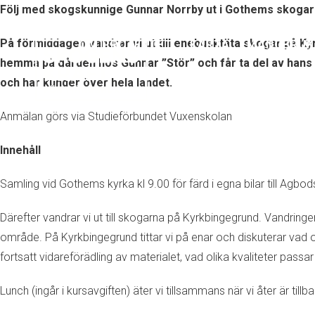
Följ med skogskunnige Gunnar Norrby ut i Gothems skogar en
På förmiddagen vandrar vi ut till enebusktäta skogar på Kyr
OM PROJEKTET
KARTA
MÅNGBRUK
hemma på gården hos Gunnar ”Stör” och får ta del av hans e
och har kunder över hela landet.
Anmälan görs via Studieförbundet Vuxenskolan
Innehåll
Samling vid Gothems kyrka kl 9.00 för färd i egna bilar till Ag
Därefter vandrar vi ut till skogarna på Kyrkbingegrund. Vandring
område. På Kyrkbingegrund tittar vi på enar och diskuterar vad o
fortsatt vidareförädling av materialet, vad olika kvaliteter passar t
Lunch (ingår i kursavgiften) äter vi tillsammans när vi åter är til