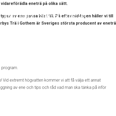
vidareförädla eneträ på olika sätt.
per av ene passa bäst till. På eftermiddagen håller vi till
NYHETSBREV
VERKTYG
KONTAKT
orrbys Trä i Gothem är Sveriges största producent av eneträ
ens program.
s! Vid extremt högvatten kommer vi att få välja ett annat
huggning av ene och tips och råd vad man ska tänka på inför