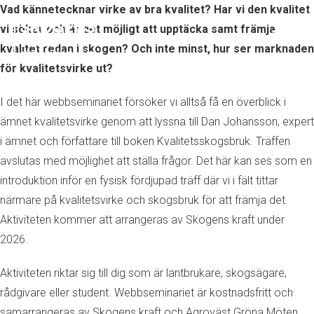
Vad kännetecknar virke av bra kvalitet? Har vi den kvalitet
vi söker och är det möjligt att upptäcka samt främja
kvalitet redan i skogen? Och inte minst, hur ser marknaden
för kvalitetsvirke ut?
I det här webbseminariet försöker vi alltså få en överblick i
ämnet kvalitetsvirke genom att lyssna till Dan Johansson, expert
i ämnet och författare till boken Kvalitetsskogsbruk. Träffen
avslutas med möjlighet att ställa frågor. Det här kan ses som en
introduktion inför en fysisk fördjupad träff där vi i fält tittar
närmare på kvalitetsvirke och skogsbruk för att främja det.
Aktiviteten kommer att arrangeras av Skogens kraft under
2026.
Aktiviteten riktar sig till dig som är lantbrukare, skogsägare,
rådgivare eller student. Webbseminariet är kostnadsfritt och
samarrangeras av Skogens kraft och Agroväst Gröna Möten.