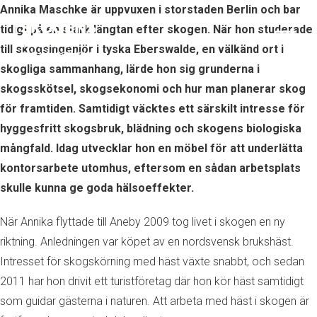
Annika Maschke är uppvuxen i storstaden Berlin och bar
tidigt på en stark längtan efter skogen. När hon studerade
till skogsingenjör i tyska Eberswalde, en välkänd ort i
skogliga sammanhang, lärde hon sig grunderna i
skogsskötsel, skogsekonomi och hur man planerar skog
för framtiden. Samtidigt väcktes ett särskilt intresse för
hyggesfritt skogsbruk, blädning och skogens biologiska
mångfald. Idag utvecklar hon en möbel för att underlätta
kontorsarbete utomhus, eftersom en sådan arbetsplats
skulle kunna ge goda hälsoeffekter.
När Annika flyttade till Aneby 2009 tog livet i skogen en ny
riktning. Anledningen var köpet av en nordsvensk brukshäst.
Intresset för skogskörning med häst växte snabbt, och sedan
2011 har hon drivit ett turistföretag där hon kör häst samtidigt
som guidar gästerna i naturen. Att arbeta med häst i skogen är