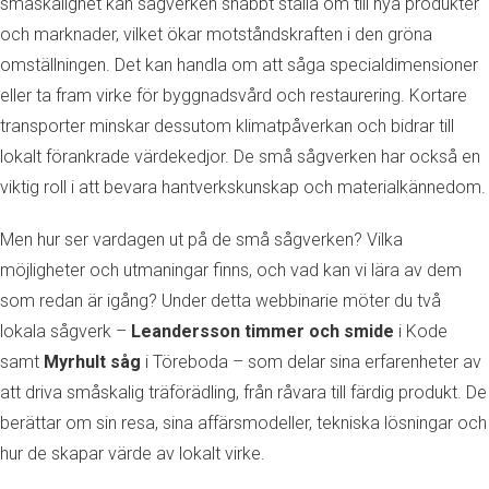
småskalighet kan sågverken snabbt ställa om till nya produkter
och marknader, vilket ökar motståndskraften i den gröna
omställningen. Det kan handla om att såga specialdimensioner
eller ta fram virke för byggnadsvård och restaurering. Kortare
transporter minskar dessutom klimatpåverkan och bidrar till
lokalt förankrade värdekedjor. De små sågverken har också en
viktig roll i att bevara hantverkskunskap och materialkännedom.
Men hur ser vardagen ut på de små sågverken? Vilka
möjligheter och utmaningar finns, och vad kan vi lära av dem
som redan är igång? Under detta webbinarie möter du två
lokala sågverk –
Leandersson timmer och smide
i Kode
samt
Myrhult såg
i Töreboda – som delar sina erfarenheter av
att driva småskalig träförädling, från råvara till färdig produkt. De
berättar om sin resa, sina affärsmodeller, tekniska lösningar och
hur de skapar värde av lokalt virke.