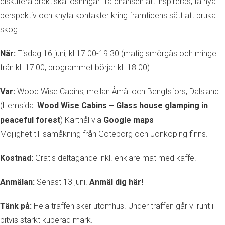
diskutera praktiska lösningar. Ta chansen att inspireras, få nya
perspektiv och knyta kontakter kring framtidens sätt att bruka
skog.
När:
Tisdag 16 juni, kl 17.00-19.30 (matig smörgås och mingel
från kl. 17:00, programmet börjar kl. 18.00)
Var:
Wood Wise Cabins, mellan Åmål och Bengtsfors, Dalsland
(Hemsida:
Wood Wise Cabins – Glass house glamping in
peaceful forest
) Kartnål via
Google maps
Möjlighet till samåkning från Göteborg och Jönköping finns.
Kostnad:
Gratis deltagande inkl. enklare mat med kaffe.
Anmälan:
Senast 13 juni.
Anmäl dig här!
Tänk på:
Hela träffen sker utomhus. Under träffen går vi runt i
bitvis starkt kuperad mark.