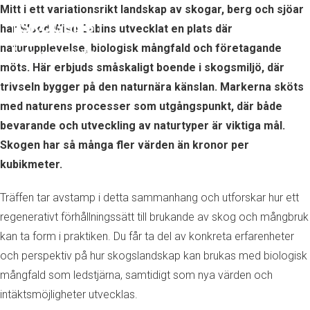
Mitt i ett variationsrikt landskap av skogar, berg och sjöar
har
Wood Wise Cabins
utvecklat en plats där
naturupplevelse, biologisk mångfald och företagande
möts. Här erbjuds småskaligt boende i skogsmiljö, där
trivseln bygger på den naturnära känslan. Markerna sköts
med naturens processer som utgångspunkt, där både
bevarande och utveckling av naturtyper är viktiga mål.
Skogen har så många fler värden än kronor per
kubikmeter.
Träffen tar avstamp i detta sammanhang och utforskar hur ett
regenerativt förhållningssätt till brukande av skog och mångbruk
kan ta form i praktiken. Du får ta del av konkreta erfarenheter
och perspektiv på hur skogslandskap kan brukas med biologisk
mångfald som ledstjärna, samtidigt som nya värden och
intäktsmöjligheter utvecklas.