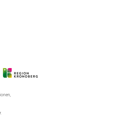
ionen,
.