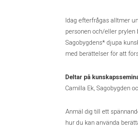
Idag efterfrågas alltmer un
personen och/eller prylen b
Sagobygdens* djupa kunska
med berättelser för att fö
Deltar på kunskapssemina
Camilla Ek, Sagobygden oc
Anmäl dig till ett spänna
hur du kan använda berätta