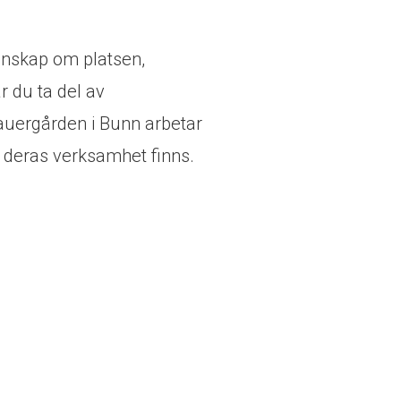
kunskap om platsen,
r du ta del av
auergården i Bunn arbetar
är deras verksamhet finns.