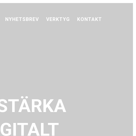
NYHETSBREV
VERKTYG
KONTAKT
 STÄRKA
IGITALT