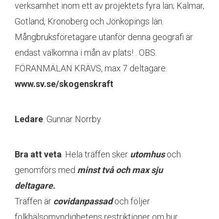
verksamhet inom ett av projektets fyra län; Kalmar,
Gotland, Kronoberg och Jönköpings län.
Mångbruksföretagare utanför denna geografi är
endast välkomna i mån av plats! . OBS.
FÖRANMÄLAN KRÄVS, max 7 deltagare.
www.sv.se/skogenskraft
Ledare
. Gunnar Norrby
Bra att veta
. Hela träffen sker
utomhus
och
genomförs med
minst två och max sju
deltagare.
Träffen är
covidanpassad
och följer
folkhälsomyndighetens restriktioner om hur