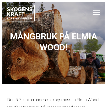
MÅNGBRUK PÅ ELMIA
WOOD!
Den 5-7 juni arrangeras skogsmässan Elmia Wood