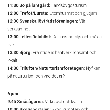
11:30 Bo på lantgård:
Landsbygdsturism
12:00 Trefot/Lursta:
Utomhusmat och gjutjärn
12:30 Svenska lövträdsföreningen:
Vår
verksamhet
13:00 Lelles Dalahäst:
Dalahästar täljs och målas
live
13:30 Björg:
Framtidens hantverk: lönsamt och
lokalt
14:30 Friluften/Naturturismföretagen:
Nyfiken
på naturturism och vad det är?
6 juni
9:45 Småsågarna:
Virkesval och kvalitet
10:00 Skogsportalen:
Skoglig mötes- och