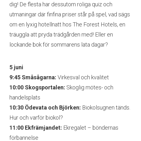
dig! De flesta har dessutom roliga quiz och
utmaningar där finfina priser står på spel, vad sägs
om en lyxig hotellnatt hos The Forest Hotels, en
träuggla att pryda trädgården med! Eller en
lockande bok för sommarens lata dagar?
5 juni
9:45 Småsågarna:
Virkesval och kvalitet
10:00 Skogsportalen:
Skoglig mötes- och
handelsplats
10:30 Ödevata och Björken:
Biokolsugnen tänds.
Hur och varför biokol?
11:00 Ekfrämjandet:
Ekregalet – böndernas
förbannelse