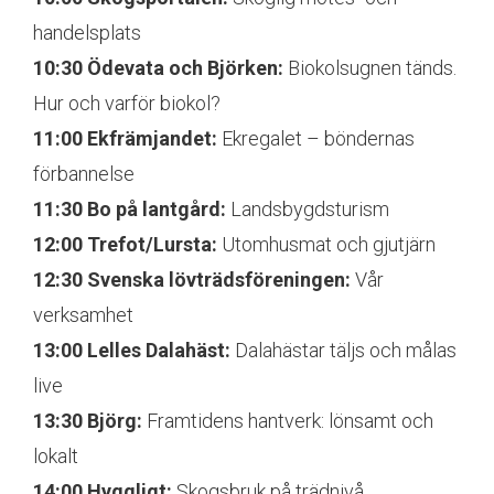
handelsplats
10:30 Ödevata och Björken:
Biokolsugnen tänds.
Hur och varför biokol?
11:00 Ekfrämjandet:
Ekregalet – böndernas
förbannelse
11:30 Bo på lantgård:
Landsbygdsturism
12:00 Trefot/Lursta:
Utomhusmat och gjutjärn
12:30 Svenska lövträdsföreningen:
Vår
verksamhet
13:00 Lelles Dalahäst:
Dalahästar täljs och målas
live
13:30 Björg:
Framtidens hantverk: lönsamt och
lokalt
14:00 Hyggligt:
Skogsbruk på trädnivå