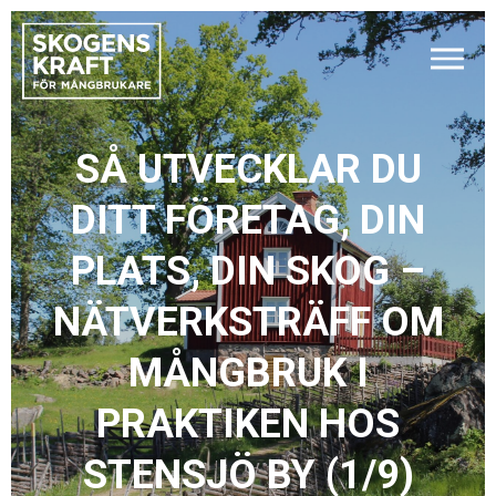
SÅ UTVECKLAR DU
DITT FÖRETAG, DIN
PLATS, DIN SKOG –
NÄTVERKSTRÄFF OM
MÅNGBRUK I
PRAKTIKEN HOS
STENSJÖ BY (1/9)