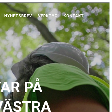
NYHETSBREV
VERKTYG
KONTAKT
AR PÅ
VÄSTRA