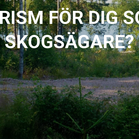
RISM FÖR DIG 
SKOGSÄGARE?