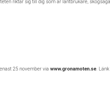
eten riktar sig till dig som är lantbrukare, skogsäga
 senast 25 november via
www.gronamoten.se
. Länk