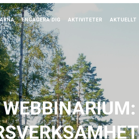
ARNA
ENGAGERA DIG
AKTIVITETER
AKTUELLT
WEBBINARIUM:
RSVERKSAMHET