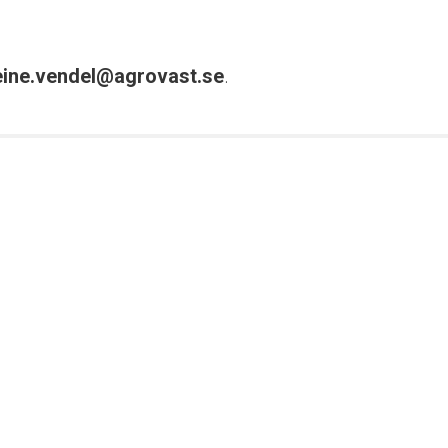
ine.vendel@agrovast.se
.