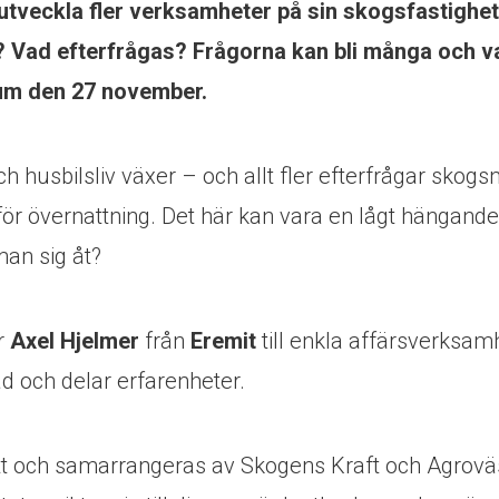
 utveckla fler verksamheter på sin skogsfastighet 
n? Vad efterfrågas? Frågorna kan bli många och v
um den 27 november.
ch husbilsliv växer – och allt fler efterfrågar skog
för övernattning. Det här kan vara en lågt hängande
an sig åt?
r
Axel Hjelmer
från
Eremit
till enkla affärsverksam
d och delar erfarenheter.
itt och samarrangeras av Skogens Kraft och Agrov