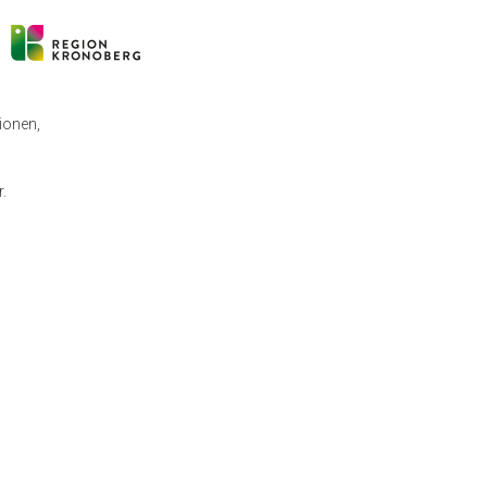
ionen,
.