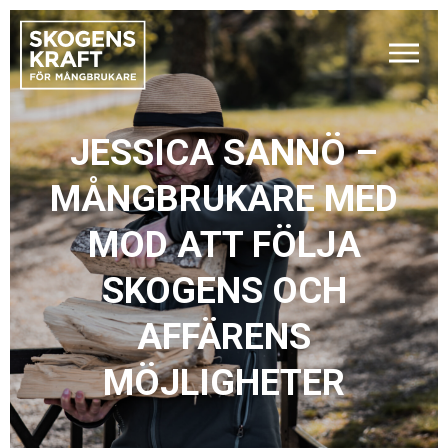
JESSICA SANNÖ –
MÅNGBRUKARE MED
MOD ATT FÖLJA
SKOGENS OCH
AFFÄRENS
MÖJLIGHETER