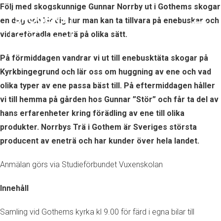
Följ med skogskunnige Gunnar Norrby ut i Gothems skogar
en dag och lär dig hur man kan ta tillvara på enebuskar och
vidareförädla eneträ på olika sätt.
På förmiddagen vandrar vi ut till enebusktäta skogar på
Kyrkbingegrund och lär oss om huggning av ene och vad
olika typer av ene passa bäst till. På eftermiddagen håller
vi till hemma på gården hos Gunnar ”Stör” och får ta del av
hans erfarenheter kring förädling av ene till olika
produkter. Norrbys Trä i Gothem är Sveriges största
producent av eneträ och har kunder över hela landet.
Anmälan görs via Studieförbundet Vuxenskolan
Innehåll
Samling vid Gothems kyrka kl 9.00 för färd i egna bilar till