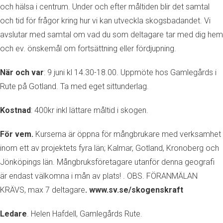
och hälsa i centrum. Under och efter måltiden blir det samtal
och tid för frågor kring hur vi kan utveckla skogsbadandet. Vi
avslutar med samtal om vad du som deltagare tar med dig hem
och ev. önskemål om fortsättning eller fördjupning.
När och var
: 9 juni kl 14.30-18.00. Uppmöte hos Gamlegårds i
Rute på Gotland. Ta med eget sittunderlag.
Kostnad
: 400kr inkl lättare måltid i skogen.
För vem.
Kurserna är öppna för mångbrukare med verksamhet
inom ett av projektets fyra län; Kalmar, Gotland, Kronoberg och
Jönköpings län. Mångbruksföretagare utanför denna geografi
är endast välkomna i mån av plats! . OBS. FÖRANMÄLAN
KRÄVS, max 7 deltagare
.
www.sv.se/skogenskraft
Ledare
. Helen Hafdell, Gamlegårds Rute.