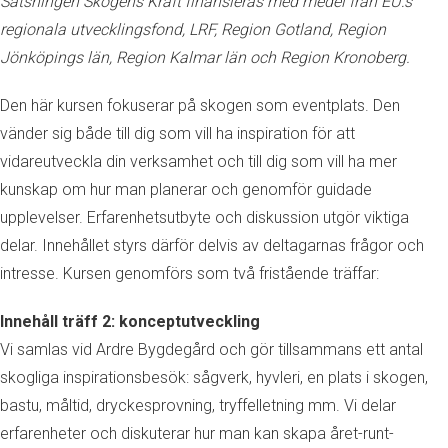
Satsningen Skogens Kraft finansieras med medel från EU:s
regionala utvecklingsfond, LRF, Region Gotland, Region
Jönköpings län, Region Kalmar län och Region Kronoberg.
Den här kursen fokuserar på skogen som eventplats. Den
vänder sig både till dig som vill ha inspiration för att
vidareutveckla din verksamhet och till dig som vill ha mer
kunskap om hur man planerar och genomför guidade
upplevelser. Erfarenhetsutbyte och diskussion utgör viktiga
delar. Innehållet styrs därför delvis av deltagarnas frågor och
intresse. Kursen genomförs som två fristående träffar:
Innehåll träff 2: konceptutveckling
Vi samlas vid Ardre Bygdegård och gör tillsammans ett antal
skogliga inspirationsbesök: sågverk, hyvleri, en plats i skogen,
bastu, måltid, dryckesprovning, tryffelletning mm. Vi delar
erfarenheter och diskuterar hur man kan skapa året-runt-