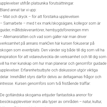
upplevelser utifrån platsunika förutsättningar.
Bland annat tar vi upp:
– Mat och dryck – för att förstärka upplevelsen
– Samarbete – med t ex mark/skogsägare, kollegor som är
guider, måltidsleverantörer, hembygdsföreningen mm
– Allemansrätten och vad som gäller när man driver
verksamhet på annans markDen här kursen fokuserar på
skogen som eventplats. Den vänder sig både till dig som vill ha
inspiration för att vidareutveckla din verksamhet och till dig som
vill ha mer kunskap om hur man planerar och genomför guidade
upplevelser. Erfarenhetsutbyte och diskussion utgör viktiga
delar. Innehållet styrs därför delvis av deltagarnas frågor och
intresse. Kursen genomförs som två fristående träffar:
De gotländska skogarna erbjuder fantastiska arenor för
besöksupplevelser inom alla typer av områden – natur, kultur,