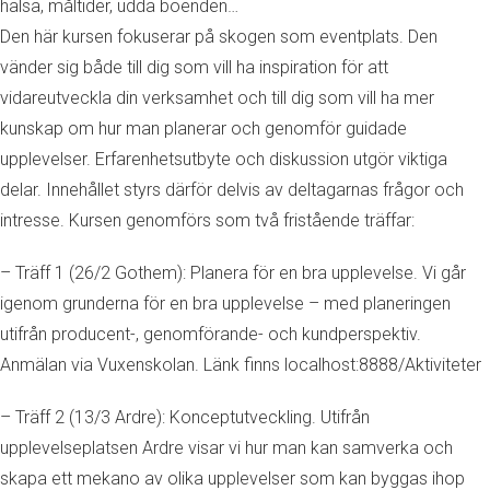
hälsa, måltider, udda boenden…
Den här kursen fokuserar på skogen som eventplats. Den
vänder sig både till dig som vill ha inspiration för att
vidareutveckla din verksamhet och till dig som vill ha mer
kunskap om hur man planerar och genomför guidade
upplevelser. Erfarenhetsutbyte och diskussion utgör viktiga
delar. Innehållet styrs därför delvis av deltagarnas frågor och
intresse. Kursen genomförs som två fristående träffar:
– Träff 1 (26/2 Gothem): Planera för en bra upplevelse. Vi går
igenom grunderna för en bra upplevelse – med planeringen
utifrån producent-, genomförande- och kundperspektiv.
Anmälan via Vuxenskolan. Länk finns localhost:8888/Aktiviteter
– Träff 2 (13/3 Ardre): Konceptutveckling. Utifrån
upplevelseplatsen Ardre visar vi hur man kan samverka och
skapa ett mekano av olika upplevelser som kan byggas ihop