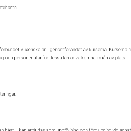
intehamn
rbundet Vuxenskolan i genomförandet av kurserna. Kurserna rikt
g och personer utanför dessa län är välkomna i mån av plats.
eringar.
gen häst – kan erbjudas som uppföljning och fördjupning vid annat t