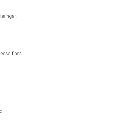
eringar.
resse finns.
d.