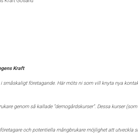
s Kraft Gotland
ogens Kraft
l i småskaligt företagande. Här möts ni som vill knyta nya konta
brukare genom så kallade “demogårdskurser”. Dessa kurser (som
öretagare och potentiella mångbrukare möjlighet att utveckla sig