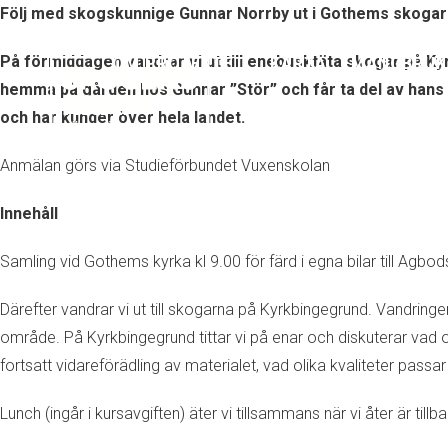
Följ med skogskunnige Gunnar Norrby ut i Gothems skogar en
På förmiddagen vandrar vi ut till enebusktäta skogar på Kyr
OM PROJEKTET
KARTA
MÅNGBRUK
hemma på gården hos Gunnar ”Stör” och får ta del av hans e
och har kunder över hela landet.
Anmälan görs via Studieförbundet Vuxenskolan
Innehåll
Samling vid Gothems kyrka kl 9.00 för färd i egna bilar till Ag
Därefter vandrar vi ut till skogarna på Kyrkbingegrund. Vandring
område. På Kyrkbingegrund tittar vi på enar och diskuterar vad o
fortsatt vidareförädling av materialet, vad olika kvaliteter passar t
Lunch (ingår i kursavgiften) äter vi tillsammans när vi åter är til