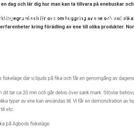
 dag och lär dig hur man kan ta tillvara på enebuskar och 
kbingegrund och lär oss om huggning av ene och vad olika ty
ARNA
ENGAGERA DIG
AKTIVITETER
AKTUELLT
rfarenheter kring förädling av ene till olika produkter. N
bods fiskeläge där vi bjuds på fika och får en genomgång av dag
en dit tar ca 20 min och går delvis över sank mark. Stövlar behöv
lika typer av ene kan användas till. Vi får en demonstration av 
ill etc.
lbaka på Agbods fiskeläge.