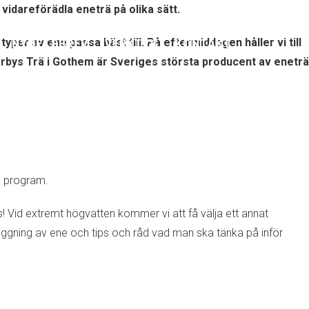
vidareförädla eneträ på olika sätt.
per av ene passa bäst till. På eftermiddagen håller vi till
NYHETSBREV
VERKTYG
KONTAKT
orrbys Trä i Gothem är Sveriges största producent av eneträ
ens program.
s! Vid extremt högvatten kommer vi att få välja ett annat
huggning av ene och tips och råd vad man ska tänka på inför