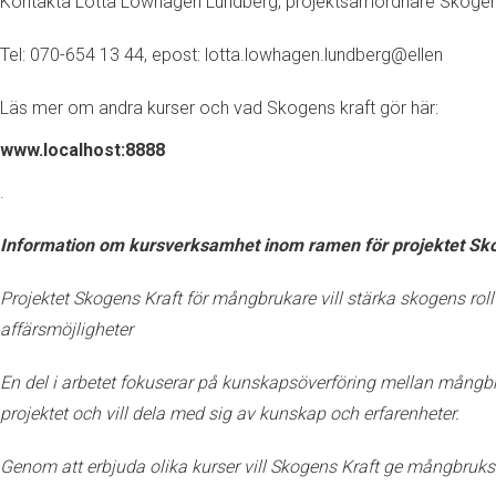
Kontakta Lotta Löwhagen Lundberg, projektsamordnare Skogen
Tel: 070-654 13 44, epost: lotta.lowhagen.lundberg@ellen
Läs mer om andra kurser och vad Skogens kraft gör här:
www.localhost:8888
.
Information om kursverksamhet inom ramen för projektet Sk
Projektet Skogens Kraft för mångbrukare vill stärka skogens rol
affärsmöjligheter
En del i arbetet fokuserar på kunskapsöverföring mellan mång
projektet och vill dela med sig av kunskap och erfarenheter.
Genom att erbjuda olika kurser vill Skogens Kraft ge mångbruksf