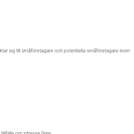
ar sig till småföretagare och potentiella småföretagare inom
illfälle om intresse finns.