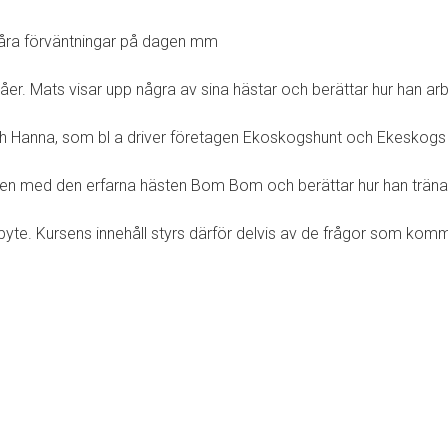
 våra förväntningar på dagen mm
våer. Mats visar upp några av sina hästar och berättar hur han a
 och Hanna, som bl a driver företagen Ekoskogshunt och Ekeskog
en med den erfarna hästen Bom Bom och berättar hur han tränar 
byte. Kursens innehåll styrs därför delvis av de frågor som kom