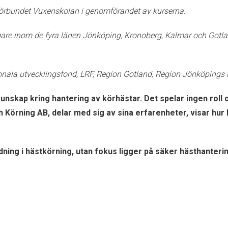
örbundet Vuxenskolan i genomförandet av kurserna.
tagare inom de fyra länen Jönköping, Kronoberg, Kalmar och Gotl
onala utvecklingsfond, LRF, Region Gotland, Region Jönköpings 
ch kunskap kring hantering av körhästar. Det spelar ingen ro
 Körning AB, delar med sig av sina erfarenheter, visar hu
ildning i hästkörning, utan fokus ligger på säker hästhante