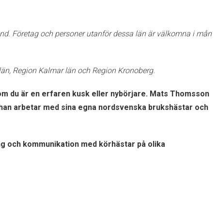
and. Företag och personer utanför dessa län är välkomna i mån
län, Region Kalmar län och Region Kronoberg.
ll om du är en erfaren kusk eller nybörjare. Mats Thomsson
r han arbetar med sina egna nordsvenska brukshästar och
ring och kommunikation med körhästar på olika