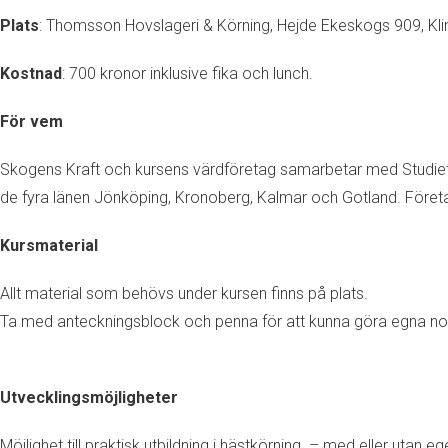
Plats
: Thomsson Hovslageri & Körning, Hejde Ekeskogs 909, Kl
Kostnad
: 700 kronor inklusive fika och lunch.
För vem
Skogens Kraft och kursens värdföretag samarbetar med Studiefö
de fyra länen Jönköping, Kronoberg, Kalmar och Gotland. Företa
Kursmaterial
Allt material som behövs under kursen finns på plats.
Ta med anteckningsblock och penna för att kunna göra egna not
Utvecklingsmöjligheter
Möjlighet till praktisk utbildning i hästkörning – med eller utan e